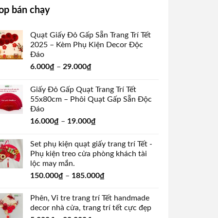
op bán chạy
Quạt Giấy Đỏ Gấp Sẵn Trang Trí Tết
2025 – Kèm Phụ Kiện Decor Độc
Đáo
6.000
₫
–
29.000
₫
Giấy Đỏ Gấp Quạt Trang Trí Tết
55x80cm – Phôi Quạt Gấp Sẵn Độc
Đáo
16.000
₫
–
19.000
₫
Set phụ kiện quạt giấy trang trí Tết -
Phụ kiện treo cửa phòng khách tài
lộc may mắn.
150.000
₫
–
185.000
₫
Phên, Vỉ tre trang trí Tết handmade
decor nhà cửa, trang trí tết cực đẹp