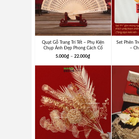
Quạt Gỗ Trang Trí Tết – Phụ Kiện
Set Phên Tr
Chụp Ảnh Đẹp Phong Cách Cổ
– Ch
Trang
5.000
₫
–
22.000
₫
Add to
wishlist