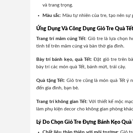
và trang trọng.
Màu sắc
: Màu tự nhiên của tre, tạo nên sự 
Ứng Dụng Và Công Dụng Giỏ Tre Quà Tế
Trang trí mâm cúng Tết
: Giỏ tre là lựa chọn 
tinh tế trên mâm cúng và bàn thờ gia đình.
Bày trí bánh kẹo, quà Tết
: Đặt giỏ tre trên 
bày trí các món quà Tết, bánh mứt, trái cây.
Quà tặng Tết
: Giỏ tre cũng là món quà Tết ý 
đến gia đình, bạn bè.
Trang trí không gian Tết
: Với thiết kế mộc mạ
làm phụ kiện decor cho không gian phòng khá
Lý Do Chọn Giỏ Tre Đựng Bánh Kẹo Quà 
Chất liệu thân thiện với môi trường
: Giỏ t