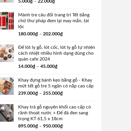
5.000
₫
–
22.000
₫
Mành tre câu đối trang trí Tết bằng
chữ thư pháp đem lại may mắn, tài
lộc
180.000
₫
–
202.000
₫
Đế lót ly gỗ, lót cốc, lót ly gỗ tự nhiên
cách nhiệt nhiều hình dạng dùng cho
quán cafe 2024
14.000
₫
–
45.000
₫
Khay đựng bánh kẹo bằng gỗ - Khay
mứt tết gỗ tre 5 ngăn có nắp cao cấp
239.000
₫
–
255.000
₫
Khay trà gỗ nguyên khối cao cấp có
rãnh thoát nước + Đế đá đen sang
trọng KT 61,5 x 18cm
895.000
₫
–
950.000
₫