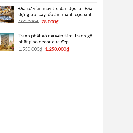
Đĩa sứ viền mây tre đan độc lạ - Đĩa
đựng trái cây, đồ ăn nhanh cực xinh
Original
Current
100.000
₫
78.000
₫
price
price
was:
is:
Tranh phật gỗ nguyên tấm, tranh gỗ
100.000₫.
78.000₫.
phật giáo decor cực đẹp
Original
Current
1.550.000
₫
1.250.000
₫
price
price
was:
is:
1.550.000₫.
1.250.000₫.