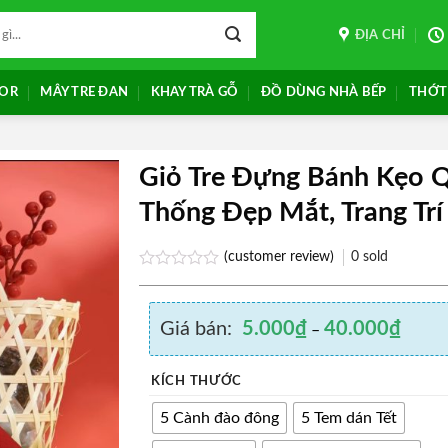
ĐỊA CHỈ
COR
MÂY TRE ĐAN
KHAY TRÀ GỖ
ĐỒ DÙNG NHÀ BẾP
THỚT
Giỏ Tre Đựng Bánh Kẹo Q
Thống Đẹp Mắt, Trang Trí 
Add to
wishlist
(customer review)
0
sold
Rated
0.0
out
Giá bán:
5.000
₫
40.000
₫
of
–
5
KÍCH THƯỚC
5 Cành đào đông
5 Tem dán Tết