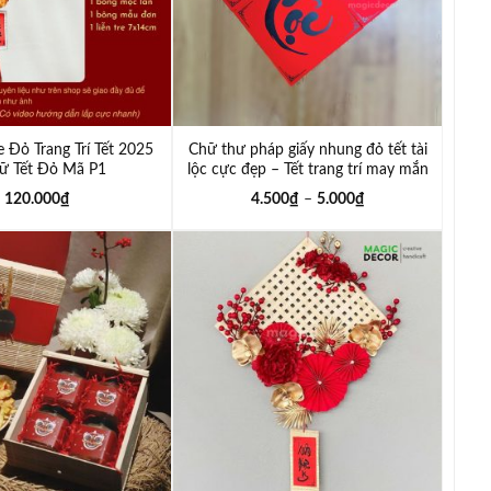
e Đỏ Trang Trí Tết 2025
Chữ thư pháp giấy nhung đỏ tết tài
ữ Tết Đỏ Mã P1
lộc cực đẹp – Tết trang trí may mắn
120.000
₫
4.500
₫
–
5.000
₫
Add to
Add to
wishlist
wishlist