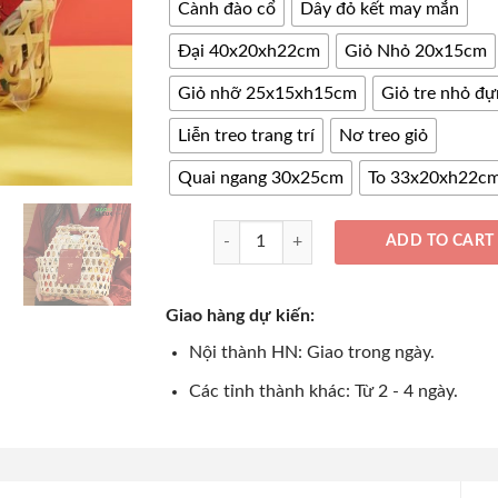
Cành đào cổ
Dây đỏ kết may mắn
Đại 40x20xh22cm
Giỏ Nhỏ 20x15cm
Giỏ nhỡ 25x15xh15cm
Giỏ tre nhỏ đự
Liễn treo trang trí
Nơ treo giỏ
Quai ngang 30x25cm
To 33x20xh22c
Giỏ Tre Đựng Bánh Kẹo Quà Tết – Lãng Quà
ADD TO CART
Giao hàng dự kiến:
Nội thành HN: Giao trong ngày.
Các tỉnh thành khác: Từ 2 - 4 ngày.