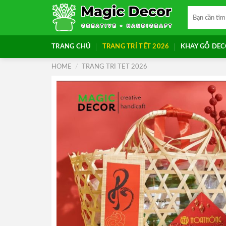
Skip
Search
to
for:
content
TRANG CHỦ
TRANG TRÍ TẾT 2026
KHAY GỖ DE
HOME
/
TRANG TRÍ TẾT 2026