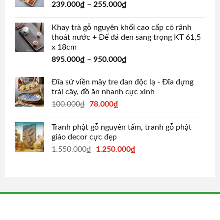
239.000
₫
–
255.000
₫
Khay trà gỗ nguyên khối cao cấp có rãnh
thoát nước + Đế đá đen sang trọng KT 61,5
x 18cm
895.000
₫
–
950.000
₫
Đĩa sứ viền mây tre đan độc lạ - Đĩa đựng
trái cây, đồ ăn nhanh cực xinh
Original
Current
100.000
₫
78.000
₫
price
price
was:
is:
Tranh phật gỗ nguyên tấm, tranh gỗ phật
100.000₫.
78.000₫.
giáo decor cực đẹp
Original
Current
1.550.000
₫
1.250.000
₫
price
price
was:
is:
1.550.000₫.
1.250.000₫.