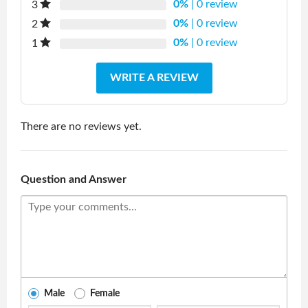
0%
| 0 review
3
0%
| 0 review
2
0%
| 0 review
1
WRITE A REVIEW
There are no reviews yet.
Question and Answer
Male
Female