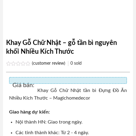
Khay Gỗ Chữ Nhật – gỗ tần bì nguyên
khối Nhiều Kích Thước
(customer review)
0
sold
Rated
0.0
out
Giá bán:
of
5
Khay Gỗ Chữ Nhật tần bì Đựng Đồ Ăn
Nhiều Kích Thước – Magichomedecor
Giao hàng dự kiến:
Nội thành HN: Giao trong ngày.
Các tỉnh thành khác: Từ 2 - 4 ngày.