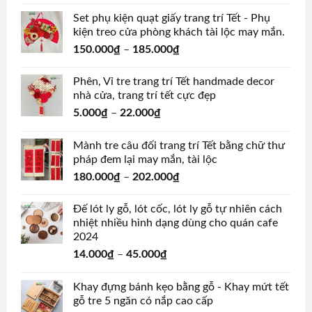
Set phụ kiện quạt giấy trang trí Tết - Phụ
kiện treo cửa phòng khách tài lộc may mắn.
150.000
₫
–
185.000
₫
Phên, Vỉ tre trang trí Tết handmade decor
nhà cửa, trang trí tết cực đẹp
5.000
₫
–
22.000
₫
Mành tre câu đối trang trí Tết bằng chữ thư
pháp đem lại may mắn, tài lộc
180.000
₫
–
202.000
₫
Đế lót ly gỗ, lót cốc, lót ly gỗ tự nhiên cách
nhiệt nhiều hình dạng dùng cho quán cafe
2024
14.000
₫
–
45.000
₫
Khay đựng bánh kẹo bằng gỗ - Khay mứt tết
gỗ tre 5 ngăn có nắp cao cấp