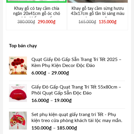
Khay gỗ có tay cầm chia
Khay gỗ tay cầm sừng hươu
ngăn 20x41cm gỗ óc chó
43x17cm gỗ tần bì sáng màu
nhập khẩu cao cấp
decor cực đẹp
Original
Current
Original
Current
380.000
₫
290.000
₫
165.000
₫
135.000
₫
price
price
price
price
was:
is:
was:
is:
380.000₫.
290.000₫.
165.000₫.
135.000₫
Top bán chạy
Quạt Giấy Đỏ Gấp Sẵn Trang Trí Tết 2025 –
Kèm Phụ Kiện Decor Độc Đáo
6.000
₫
–
29.000
₫
Giấy Đỏ Gấp Quạt Trang Trí Tết 55x80cm –
Phôi Quạt Gấp Sẵn Độc Đáo
16.000
₫
–
19.000
₫
Set phụ kiện quạt giấy trang trí Tết - Phụ
kiện treo cửa phòng khách tài lộc may mắn.
150.000
₫
–
185.000
₫