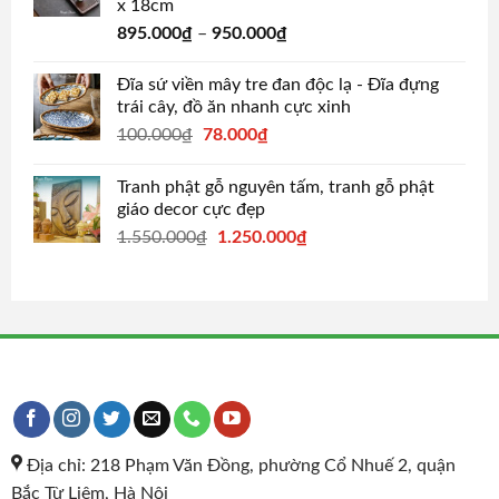
x 18cm
895.000
₫
–
950.000
₫
Đĩa sứ viền mây tre đan độc lạ - Đĩa đựng
trái cây, đồ ăn nhanh cực xinh
Original
Current
100.000
₫
78.000
₫
price
price
was:
is:
Tranh phật gỗ nguyên tấm, tranh gỗ phật
100.000₫.
78.000₫.
giáo decor cực đẹp
Original
Current
1.550.000
₫
1.250.000
₫
price
price
was:
is:
1.550.000₫.
1.250.000₫.
Địa chỉ: 218 Phạm Văn Đồng, phường Cổ Nhuế 2, quận
Bắc Từ Liêm, Hà Nội