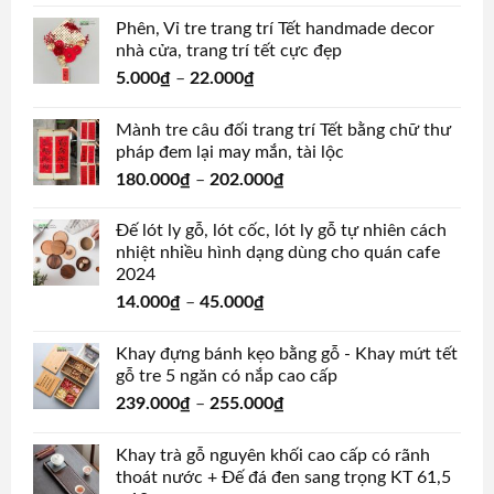
Phên, Vỉ tre trang trí Tết handmade decor
nhà cửa, trang trí tết cực đẹp
5.000
₫
–
22.000
₫
Mành tre câu đối trang trí Tết bằng chữ thư
pháp đem lại may mắn, tài lộc
180.000
₫
–
202.000
₫
Đế lót ly gỗ, lót cốc, lót ly gỗ tự nhiên cách
nhiệt nhiều hình dạng dùng cho quán cafe
2024
14.000
₫
–
45.000
₫
Khay đựng bánh kẹo bằng gỗ - Khay mứt tết
gỗ tre 5 ngăn có nắp cao cấp
239.000
₫
–
255.000
₫
Khay trà gỗ nguyên khối cao cấp có rãnh
thoát nước + Đế đá đen sang trọng KT 61,5