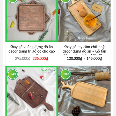
Add to
Add to
wishlist
wishlist
Khay gỗ vuông đựng đồ ăn,
Khay gỗ tay cầm chữ nhật
decor trang trí gỗ óc chó cao
decor đựng đồ ăn – Gỗ tần
cấp cực đẹp
bì nguyên khối, nhiều Size
Original
Current
295.000
₫
235.000
₫
130.000
₫
–
145.000
₫
price
price
was:
is:
295.000₫.
235.000₫.
-24%
-18%
Add to
Add to
wishlist
wishlist