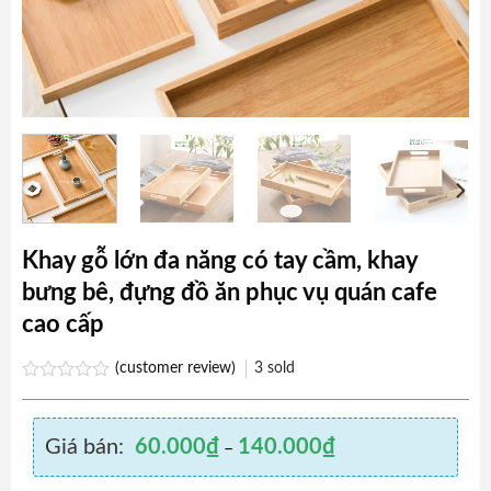
Khay gỗ lớn đa năng có tay cầm, khay
bưng bê, đựng đồ ăn phục vụ quán cafe
cao cấp
(customer review)
3
sold
Rated
0.0
out
Giá bán:
60.000
₫
140.000
₫
of
–
5