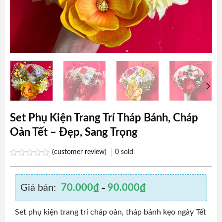
Set Phụ Kiện Trang Trí Tháp Bánh, Cháp
Oản Tết – Đẹp, Sang Trọng
(customer review)
0
sold
Rated
0.0
out
Giá bán:
70.000
₫
90.000
₫
of
–
5
Set phụ kiện trang trí cháp oản, tháp bánh kẹo ngày Tết