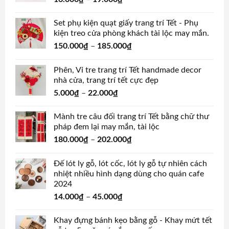
Set phụ kiện quạt giấy trang trí Tết - Phụ
kiện treo cửa phòng khách tài lộc may mắn.
150.000
₫
–
185.000
₫
Phên, Vỉ tre trang trí Tết handmade decor
nhà cửa, trang trí tết cực đẹp
5.000
₫
–
22.000
₫
Mành tre câu đối trang trí Tết bằng chữ thư
pháp đem lại may mắn, tài lộc
180.000
₫
–
202.000
₫
Đế lót ly gỗ, lót cốc, lót ly gỗ tự nhiên cách
nhiệt nhiều hình dạng dùng cho quán cafe
2024
14.000
₫
–
45.000
₫
Khay đựng bánh kẹo bằng gỗ - Khay mứt tết