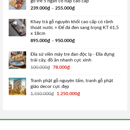
gỗ tre 5 ngăn có nắp cao cấp
239.000
₫
–
255.000
₫
Khay trà gỗ nguyên khối cao cấp có rãnh
thoát nước + Đế đá đen sang trọng KT 61,5
x 18cm
895.000
₫
–
950.000
₫
Đĩa sứ viền mây tre đan độc lạ - Đĩa đựng
trái cây, đồ ăn nhanh cực xinh
Original
Current
100.000
₫
78.000
₫
price
price
was:
is:
Tranh phật gỗ nguyên tấm, tranh gỗ phật
100.000₫.
78.000₫.
giáo decor cực đẹp
Original
Current
1.550.000
₫
1.250.000
₫
price
price
was:
is:
1.550.000₫.
1.250.000₫.