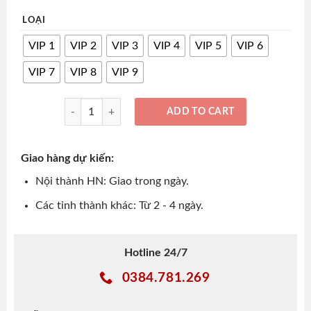
LOẠI
VIP 1
VIP 2
VIP 3
VIP 4
VIP 5
VIP 6
VIP 7
VIP 8
VIP 9
Set Phụ Kiện Trang Trí Tháp Bánh, Cháp Oản Tết – Đẹp, Sa
ADD TO CART
Giao hàng dự kiến:
Nội thành HN: Giao trong ngày.
Các tỉnh thành khác: Từ 2 - 4 ngày.
Hotline 24/7
0384.781.269