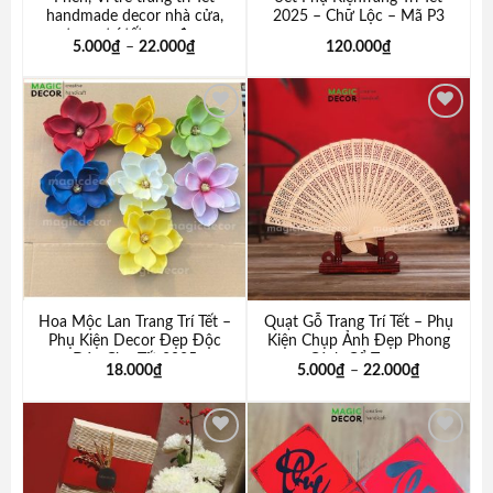
handmade decor nhà cửa,
2025 – Chữ Lộc – Mã P3
trang trí tết cực đẹp
5.000
₫
–
22.000
₫
120.000
₫
Add to
Add to
wishlist
wishlist
Hoa Mộc Lan Trang Trí Tết –
Quạt Gỗ Trang Trí Tết – Phụ
Phụ Kiện Decor Đẹp Độc
Kiện Chụp Ảnh Đẹp Phong
Đáo Cho Tết 2025
Cách Cổ Trang
18.000
₫
5.000
₫
–
22.000
₫
Add to
Add to
wishlist
wishlist