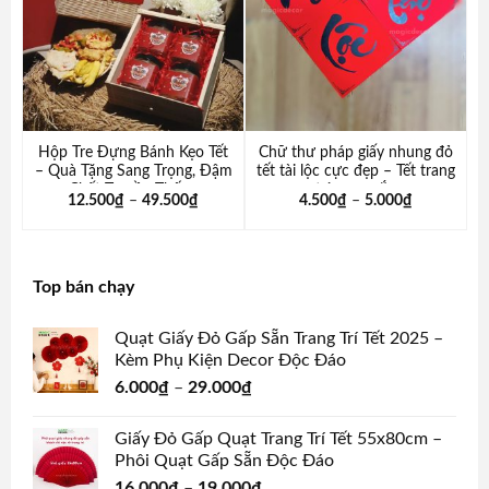
Hộp Tre Đựng Bánh Kẹo Tết
Chữ thư pháp giấy nhung đỏ
– Quà Tặng Sang Trọng, Đậm
tết tài lộc cực đẹp – Tết trang
Chất Truyền Thống
trí may mắn
12.500
₫
–
49.500
₫
4.500
₫
–
5.000
₫
Top bán chạy
Quạt Giấy Đỏ Gấp Sẵn Trang Trí Tết 2025 –
Kèm Phụ Kiện Decor Độc Đáo
6.000
₫
–
29.000
₫
Giấy Đỏ Gấp Quạt Trang Trí Tết 55x80cm –
Phôi Quạt Gấp Sẵn Độc Đáo
16.000
₫
–
19.000
₫