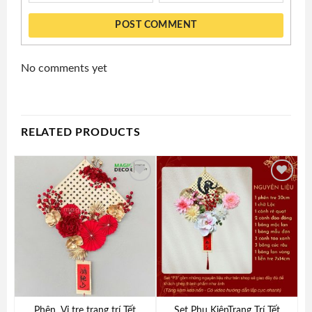
POST COMMENT
No comments yet
RELATED PRODUCTS
Add to
Add to
wishlist
wishlist
Phên, Vỉ tre trang trí Tết
Set Phụ KiệnTrang Trí Tết